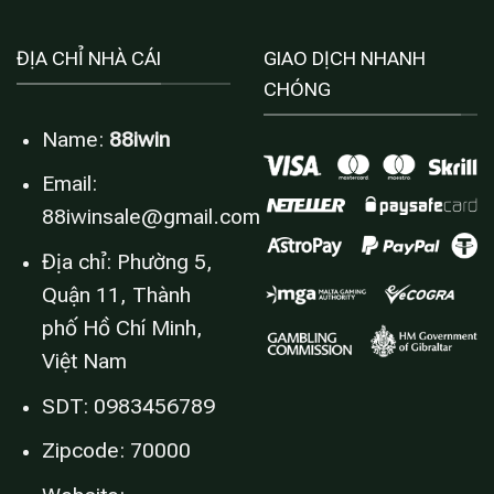
ĐỊA CHỈ NHÀ CÁI
GIAO DỊCH NHANH
CHÓNG
Name:
88iwin
Email:
88iwinsale@gmail.com
Địa chỉ: Phường 5,
Quận 11, Thành
phố Hồ Chí Minh,
Việt Nam
SDT: 0983456789
Zipcode: 70000