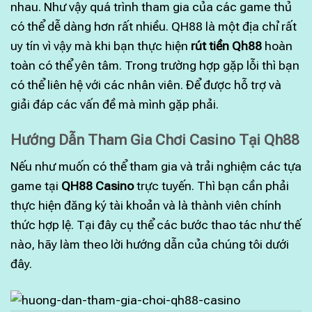
nhau. Như vậy quá trình tham gia của các game thủ
có thể dễ dàng hơn rất nhiều. QH88 là một địa chỉ rất
uy tín vì vậy mà khi bạn thực hiện
rút tiền Qh88
hoàn
toàn có thể yên tâm. Trong trường hợp gặp lỗi thì bạn
có thể liên hệ với các nhân viên. Để được hỗ trợ và
giải đáp các vấn đề mà mình gặp phải.
Hướng Dẫn Tham Gia Chơi Casino Tại Qh88
Nếu như muốn có thể tham gia và trải nghiệm các tựa
game tại
QH88 Casino
trực tuyến. Thì bạn cần phải
thực hiện đăng ký tài khoản và là thành viên chính
thức hợp lệ. Tại đây cụ thể các bước thao tác như thế
nào, hãy làm theo lời hướng dẫn của chúng tôi dưới
đây.