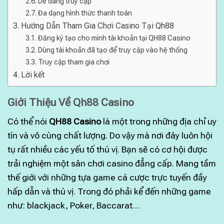
Dễ dàng truy cập
Đa dạng hình thức thanh toán
Hướng Dẫn Tham Gia Chơi Casino Tại Qh88
Đăng ký tạo cho mình tài khoản tại QH88 Casino
Dùng tài khoản đã tạo để truy cập vào hệ thống
Truy cập tham gia chơi
Lời kết
Giới Thiệu Về Qh88 Casino
Có thể nói
QH88 Casino
là một trong những địa chỉ uy
tín và vô cùng chất lượng. Do vậy mà nơi đây luôn hội
tụ rất nhiều các yếu tố thú vị. Bạn sẽ có cơ hội được
trải nghiệm một sân chơi casino đẳng cấp. Mang tầm
thế giới với những tựa game cá cược trực tuyến đầy
hấp dẫn và thú vị. Trong đó phải kể đến những game
như: blackjack, Poker, Baccarat…