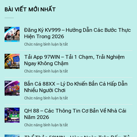
BÀI VIẾT MỚI NHẤT
Đăng Ký KV999 – Hướng Dẫn Các Bước Thực
Hiện Trong 2026
ở
Chức năng bình luận bị tắt
Đăng
Ký
Tải App 97WIN – Tải 1 Chạm, Trải Nghiệm
KV999
Ngay Không Chậm
–
ở
Chức năng bình luận bị tắt
Hướng
Tải
Dẫn
App
Bắn Cá 88XX – Lý Do Khiến Bắn Cá Hấp Dẫn
Các
97WIN
Nhiều Người Chơi
Bước
–
Thực
ở
Chức năng bình luận bị tắt
Tải
Hiện
Bắn
1
Trong
Cá
QH 88 – Các Thông Tin Cơ Bản Về Nhà Cái
Chạm,
2026
88XX
Năm 2026
Trải
–
Nghiệm
ở
Chức năng bình luận bị tắt
Lý
Ngay
QH
Do
Không
88