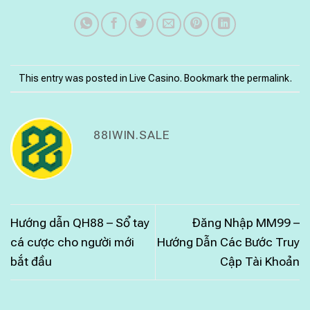
This entry was posted in
Live Casino
. Bookmark the
permalink
.
88IWIN.SALE
Hướng dẫn QH88 – Sổ tay
Đăng Nhập MM99 –
cá cược cho người mới
Hướng Dẫn Các Bước Truy
bắt đầu
Cập Tài Khoản