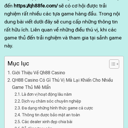
đến
https://qh88fe.com/
sẽ có cơ hội được trải
nghiệm rất nhiều các tựa game hàng đầu. Trong nội
dung bài viết dưới đây sẽ cung cấp những thông tin
rất hữu ích. Liên quan về những điều thú vị, khi các
game thủ đến trải nghiệm và tham gia tại sảnh game
này.
Mục lục
Giới Thiệu Về Qh88 Casino
QH88 Casino Có Gì Thú Vị Mà Lại Khiến Cho Nhiều
Game Thủ Mê Mẩn
Là đơn vị hoạt động lâu năm
Dịch vụ chăm sóc chuyên nghiệp
Đa dạng những hình thức game cá cược
Thông tin được bảo mật an toàn
Các dealer xinh đẹp chia bài