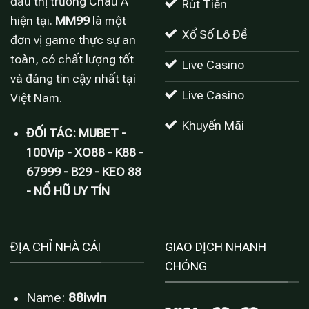
đầu thị trường Châu Á
Rút Tiền
hiện tại.
MM99
là một
Xổ Số Lô Đề
đơn vị game thực sự an
toàn, có chất lượng tốt
Live Casino
và đáng tin cậy nhất tại
Live Casino
Việt Nam.
Khuyến Mãi
ĐỐI TÁC:
MUBET
-
100Vip
-
XO88
-
K88
-
67999
-
B29
-
KEO 88
-
NỔ HŨ UY TÍN
ĐỊA CHỈ NHÀ CÁI
GIAO DỊCH NHANH
CHÓNG
Name:
88iwin