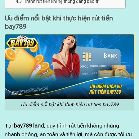
Tránh rút tiền khi hệ thống đang bảo trì
Ưu điểm nổi bật khi thực hiện rút tiền
bay789
Ưu điểm nổi bật khi thực hiện rút tiền bay789
Tại
bay789 land
, quy trình rút tiền không những
nhanh chóng, an toàn và tiện lợi, mà còn được tối ưu