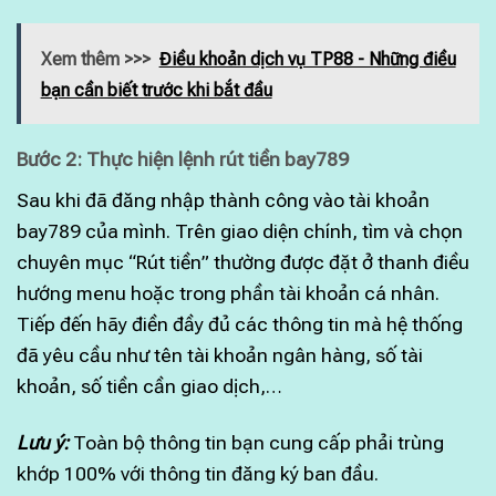
Xem thêm >>>
Điều khoản dịch vụ TP88 - Những điều
bạn cần biết trước khi bắt đầu
Bước 2: Thực hiện lệnh rút tiền bay789
Sau khi đã đăng nhập thành công vào tài khoản
bay789 của mình. Trên giao diện chính, tìm và chọn
chuyên mục “Rút tiền” thường được đặt ở thanh điều
hướng menu hoặc trong phần tài khoản cá nhân.
Tiếp đến hãy điền đầy đủ các thông tin mà hệ thống
đã yêu cầu như tên tài khoản ngân hàng, số tài
khoản, số tiền cần giao dịch,…
Lưu ý:
Toàn bộ thông tin bạn cung cấp phải trùng
khớp 100% với thông tin đăng ký ban đầu.