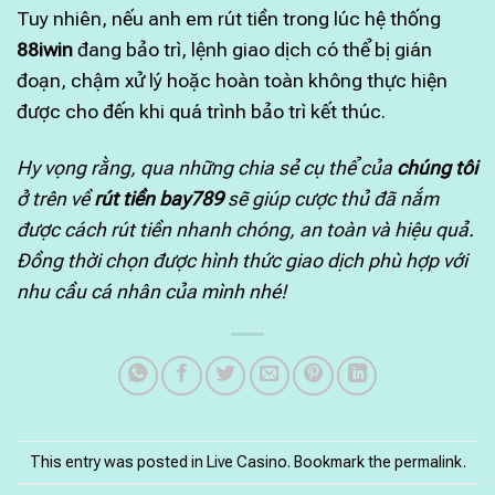
Tuy nhiên, nếu anh em rút tiền trong lúc hệ thống
88iwin
đang bảo trì, lệnh giao dịch có thể bị gián
đoạn, chậm xử lý hoặc hoàn toàn không thực hiện
được cho đến khi quá trình bảo trì kết thúc.
Hy vọng rằng, qua những chia sẻ cụ thể của
chúng tôi
ở trên về
rút tiền bay789
sẽ giúp cược thủ đã nắm
được cách rút tiền nhanh chóng, an toàn và hiệu quả.
Đồng thời chọn được hình thức giao dịch phù hợp với
nhu cầu cá nhân của mình nhé!
This entry was posted in
Live Casino
. Bookmark the
permalink
.