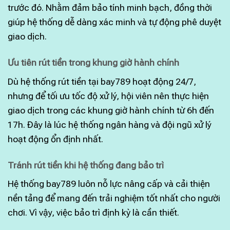
trước đó. Nhằm đảm bảo tính minh bạch, đồng thời
giúp hệ thống dễ dàng xác minh và tự động phê duyệt
giao dịch.
Ưu tiên rút tiền trong khung giờ hành chính
Dù hệ thống rút tiền tại bay789 hoạt động 24/7,
nhưng để tối ưu tốc độ xử lý, hội viên nên thực hiện
giao dịch trong các khung giờ hành chính từ 6h đến
17h. Đây là lúc hệ thống ngân hàng và đội ngũ xử lý
hoạt động ổn định nhất.
Tránh rút tiền khi hệ thống đang bảo trì
Hệ thống bay789 luôn nỗ lực nâng cấp và cải thiện
nền tảng để mang đến trải nghiệm tốt nhất cho người
chơi. Vì vậy, việc bảo trì định kỳ là cần thiết.