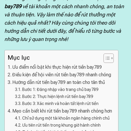
bay789
về tài khoản một cách nhanh chóng, an toàn
và thuận tiện. Vậy làm thế nào để rút thưởng một
cách hiệu quả nhất? Hãy cùng chúng tôi theo dõi
hướng dẫn chi tiết dưới đây, để hiểu rõ từng bước và
những lưu ý quan trọng nhé!
Mục lục
Ưu điểm nổi bật khi thực hiện rút tiền bay789
Điều kiện để hội viên rút tiền bay789 nhanh chóng
Hướng dẫn rút tiền bay789 an toàn cho tân thủ
Bước 1: Đăng nhập vào trang chủ bay789
Bước 2: Thực hiện lệnh rút tiền bay789
Bước 3: Xác minh và hoàn tất lệnh rút tiền
Mẹo cần biết khi rút tiền bay789 nhanh chóng hơn
Chỉ sử dụng một tài khoản ngân hàng chính chủ
Ưu tiên rút tiền trong khung giờ hành chính